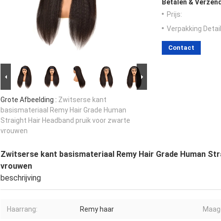
Betalen & Verzen
Prijs:
Verpakking Detail
Contact
Grote Afbeelding :
Zwitserse kant
basismateriaal Remy Hair Grade Human
Straight Hair Headband pruik voor zwarte
vrouwen
Zwitserse kant basismateriaal Remy Hair Grade Human Str
vrouwen
beschrijving
Haarrang:
Remy haar
Maagd