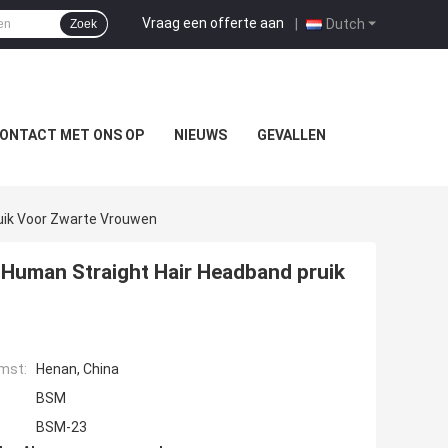
Vraag een offerte aan
|
Dutch
Zoek
ONTACT MET ONS OP
NIEUWS
GEVALLEN
uik Voor Zwarte Vrouwen
 Human Straight Hair Headband pruik
mst:
Henan, China
BSM
BSM-23