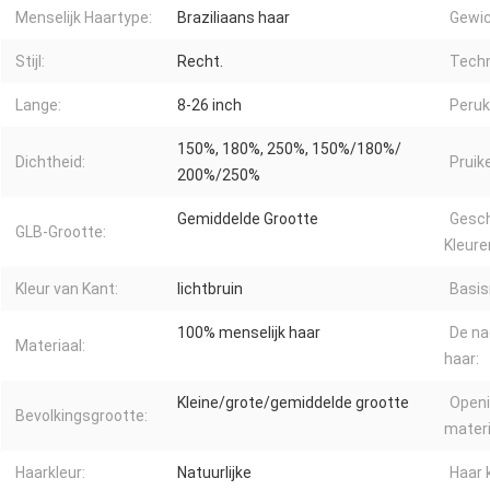
Menselijk Haartype:
Braziliaans haar
Gewic
Stijl:
Recht.
Techn
Lange:
8-26 inch
Peruk
150%, 180%, 250%, 150%/180%/
Dichtheid:
Pruik
200%/250%
Gemiddelde Grootte
Gesch
GLB-Grootte:
Kleure
Kleur van Kant:
lichtbruin
Basis
100% menselijk haar
De na
Materiaal:
haar:
Kleine/grote/gemiddelde grootte
Openi
Bevolkingsgrootte:
materi
Haarkleur:
Natuurlijke
Haar k