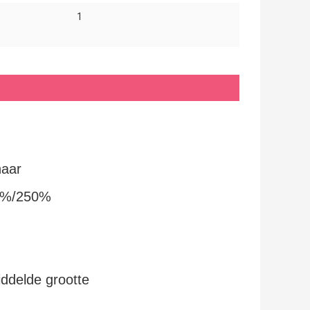
1
haar
0%/250%
iddelde grootte