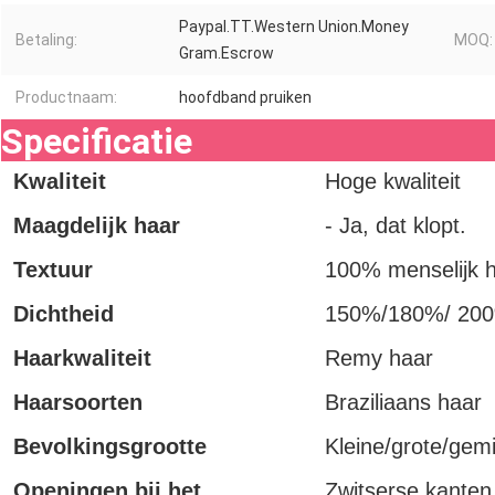
Paypal.TT.Western Union.Money
Betaling:
MOQ:
Gram.Escrow
Productnaam:
hoofdband pruiken
Specificatie
Kwaliteit
Hoge kwaliteit
Maagdelijk haar
- Ja, dat klopt.
Textuur
100% menselijk 
Dichtheid
150%/180%/ 20
Haarkwaliteit
Remy haar
Haarsoorten
Braziliaans haar
Bevolkingsgrootte
Kleine/grote/gem
Openingen bij het
Zwitserse kanten