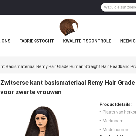
 ONS
FABRIEKSTOCHT
KWALITEITSCONTROLE
NEEM C
nt Basismateriaal Remy Hair Grade Human Straight Hair Headband Pr
Zwitserse kant basismateriaal Remy Hair Grade
voor zwarte vrouwen
Productdetails:
Plaats van herko
Merknaam:
Modelnummer: