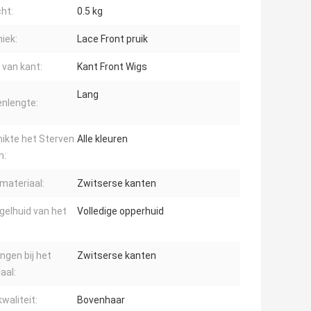
ht:
0.5 kg
iek:
Lace Front pruik
 van kant:
Kant Front Wigs
Lang
enlengte:
ikte het Sterven
Alle kleuren
n:
materiaal:
Zwitserse kanten
gelhuid van het
Volledige opperhuid
ngen bij het
Zwitserse kanten
aal:
waliteit:
Bovenhaar