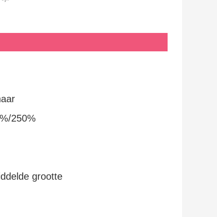
haar
0%/250%
iddelde grootte