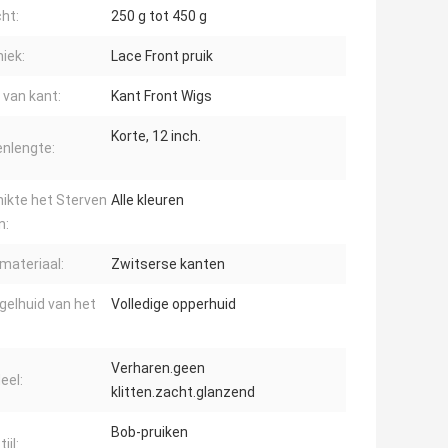
ht:
250 g tot 450 g
iek:
Lace Front pruik
 van kant:
Kant Front Wigs
Korte, 12 inch.
enlengte:
ikte het Sterven
Alle kleuren
n:
materiaal:
Zwitserse kanten
gelhuid van het
Volledige opperhuid
Verharen.geen
eel:
klitten.zacht.glanzend
Bob-pruiken
ijl: