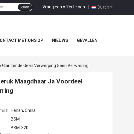
Vraag een offerte aan
|
Dutch
Zoek
ONTACT MET ONS OP
NIEUWS
GEVALLEN
e Glanzende Geen Verwerping Geen Verwarring
Peruk Maagdhaar Ja Voordeel
rring
mst:
Henan, China
BSM
BSM-320