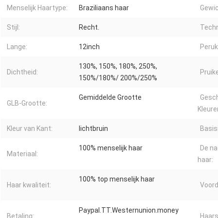
Menselijk Haartype:
Braziliaans haar
Gewic
Stijl:
Recht.
Techn
Lange:
12inch
Peruk
130%, 150%, 180%, 250%,
Dichtheid:
Pruik
150%/180%/ 200%/250%
Gemiddelde Grootte
Gesch
GLB-Grootte:
Kleure
Kleur van Kant:
lichtbruin
Basis
100% menselijk haar
De na
Materiaal:
haar:
100% top menselijk haar
Haar kwaliteit:
Voord
Paypal.TT.Westernunion.money
Betaling:
Haarst