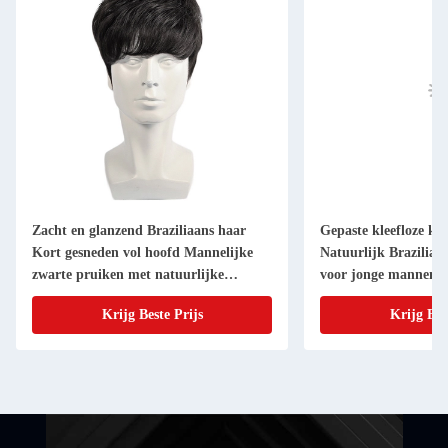
Zacht en glanzend Braziliaans haar
Gepaste kleefloze ko
Kort gesneden vol hoofd Mannelijke
Natuurlijk Braziliaa
zwarte pruiken met natuurlijke
voor jonge mannen 
hoofdhuid
dichtheid
Krijg Beste Prijs
Krijg Bes