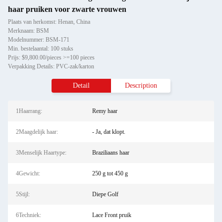
haar pruiken voor zwarte vrouwen
Plaats van herkomst: Henan, China
Merknaam: BSM
Modelnummer: BSM-171
Min. bestelaantal: 100 stuks
Prijs: $9,800.00/pieces >=100 pieces
Verpakking Details: PVC-zak/karton
Detail
Description
1Haarrang:
Remy haar
2Maagdelijk haar:
- Ja, dat klopt.
3Menselijk Haartype:
Braziliaans haar
4Gewicht:
250 g tot 450 g
5Stijl:
Diepe Golf
6Techniek:
Lace Front pruik