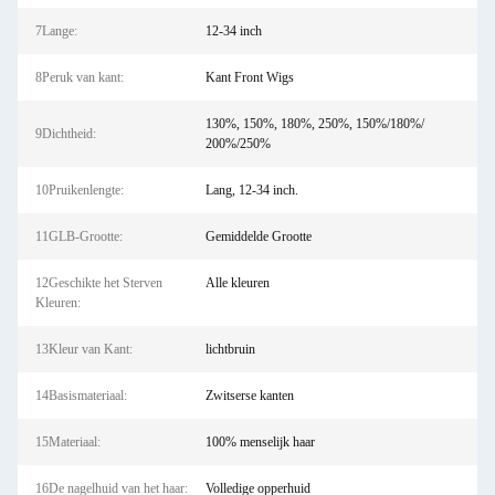
7Lange:
12-34 inch
8Peruk van kant:
Kant Front Wigs
130%, 150%, 180%, 250%, 150%/180%/
9Dichtheid:
200%/250%
10Pruikenlengte:
Lang, 12-34 inch.
11GLB-Grootte:
Gemiddelde Grootte
12Geschikte het Sterven
Alle kleuren
Kleuren:
13Kleur van Kant:
lichtbruin
14Basismateriaal:
Zwitserse kanten
15Materiaal:
100% menselijk haar
16De nagelhuid van het haar:
Volledige opperhuid