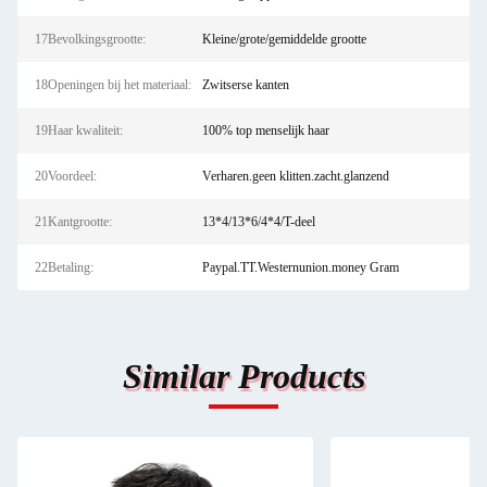
17Bevolkingsgrootte:
Kleine/grote/gemiddelde grootte
18Openingen bij het materiaal:
Zwitserse kanten
19Haar kwaliteit:
100% top menselijk haar
20Voordeel:
Verharen.geen klitten.zacht.glanzend
21Kantgrootte:
13*4/13*6/4*4/T-deel
22Betaling:
Paypal.TT.Westernunion.money Gram
Similar Products