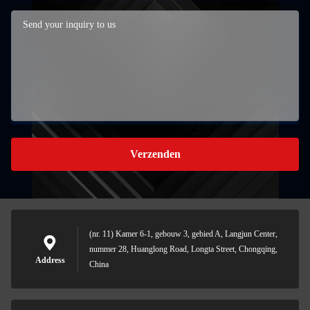
Verzenden
(nr. 11) Kamer 6-1, gebouw 3, gebied A, Langjun Center,
nummer 28, Huanglong Road, Longta Street, Chongqing,
Address
China